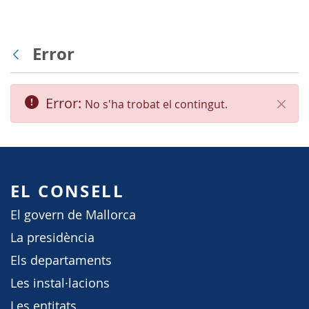
Error
Vés enrere
Error:
No s'ha trobat el contingut.
Tanca
EL CONSELL
El govern de Mallorca
La presidència
Els departaments
Les instal·lacions
Les entitats