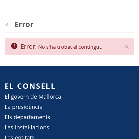
Error
Vés enrere
Error:
No s'ha trobat el contingut.
Tanca
EL CONSELL
El govern de Mallorca
La presidència
Els departaments
Les instal·lacions
Les entitats