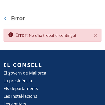
Error
Vés enrere
Error:
No s'ha trobat el contingut.
Tanca
EL CONSELL
El govern de Mallorca
La presidència
Els departaments
Les instal·lacions
Les entitats