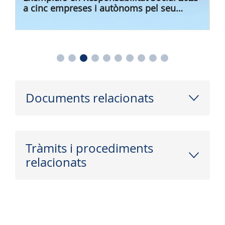
a cinc empreses i autònoms pel seu
compromís per crear una Mallorca més
justa, pròspera i solidària
Documents relacionats
Tràmits i procediments
relacionats