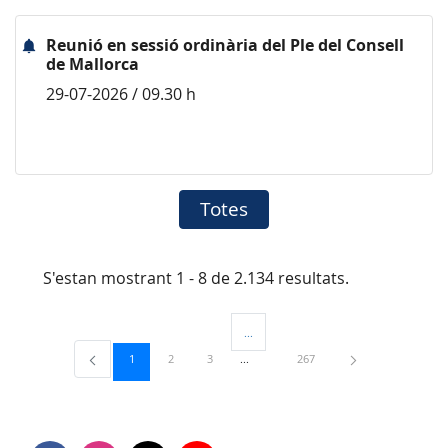
Reunió en sessió ordinària del Ple del Consell
de Mallorca
29-07-2026 / 09.30 h
Totes
S'estan mostrant 1 - 8 de 2.134 resultats.
...
Pàgines intermèdies Utilitzeu TAB per 
Pàgina
Pàgina
Pàgina
Pàgina
1
2
3
267