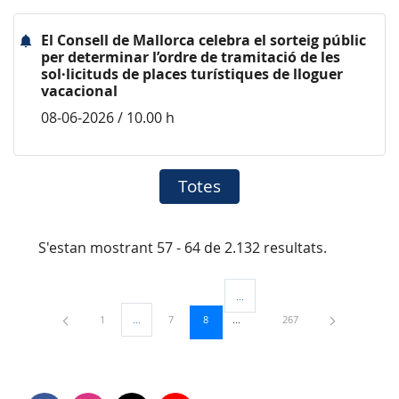
El Consell de Mallorca celebra el sorteig públic
per determinar l’ordre de tramitació de les
sol·licituds de places turístiques de lloguer
vacacional
08-06-2026 / 10.00 h
Totes
S'estan mostrant 57 - 64 de 2.132 resultats.
...
Pàgines intermèdies Utilitzeu TAB 
Pàgina
Pàgina
Pàgina
Pàgina
1
...
7
8
267
Pàgines intermèdies Utilitzeu TAB per navegar.