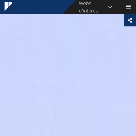
Webs
d'interès