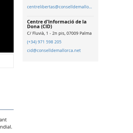
centrelibertas@conselldemallorca.net
Centre d'Informació de la
Dona (CID)
C/ Fluvià, 1 - 2n pis, 07009 Palma
(+34) 971 598 205
cid@conselldemallorca.net
tant
undial.