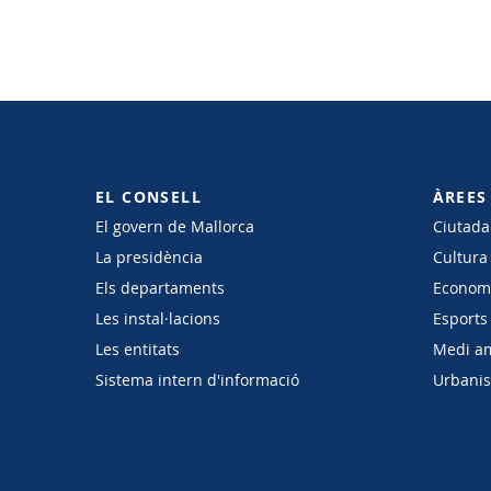
EL CONSELL
ÀREES
El govern de Mallorca
Ciutadan
La presidència
Cultura
Els departaments
Economi
Les instal·lacions
Esports 
Les entitats
Medi a
Sistema intern d'informació
Urbanism