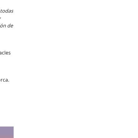
 todas
y
ión de
acles
orca.