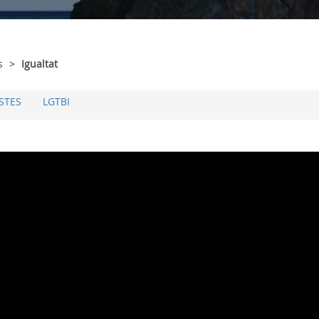
s
Igualtat
STES
LGTBI