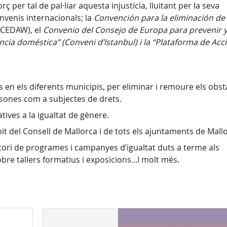
rç per tal de pal·liar aquesta injustícia, lluitant per la seva
onvenis internacionals; la
Convención para la eliminación de
CEDAW), el
Convenio del Consejo de Europa para prevenir 
encia doméstica” (Conveni d’Istanbul) i la “Plataforma de Acc
s en els diferents municipis, per eliminar i remoure els obst
ersones com a subjectes de drets.
tives a la igualtat de gènere.
it del Consell de Mallorca i de tots els ajuntaments de Mall
tori de programes i campanyes d’igualtat duts a terme als
bre tallers formatius i exposicions...I molt més.