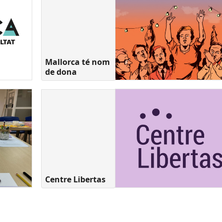
Mallorca té nom
de dona
Centre Libertas