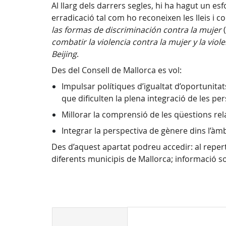
Al llarg dels darrers segles, hi ha hagut un esfo
erradicació tal com ho reconeixen les lleis i c
las formas de discriminación contra la mujer
(
combatir la violencia contra la mujer y la viol
Beijing
.
Des del Consell de Mallorca es vol:
Impulsar polítiques d’igualtat d’oportunitat
que dificulten la plena integració de les p
Millorar la comprensió de les qüestions rela
Integrar la perspectiva de gènere dins l’àmb
Des d’aquest apartat podreu accedir: al reper
diferents municipis de Mallorca; informació so