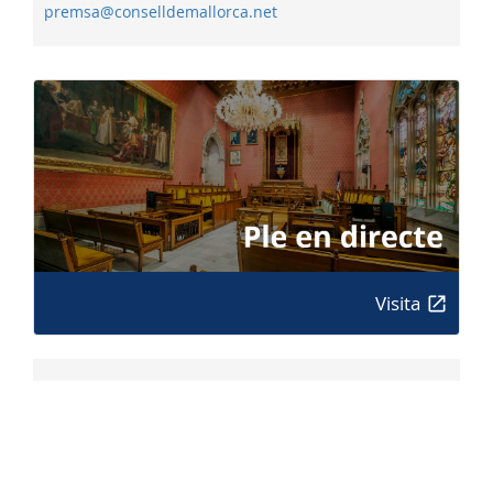
premsa@conselldemallorca.net
Visita